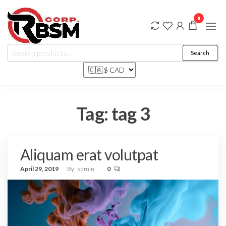
Rbsm Corp
…
0
where
Marketplace
friends
and
family
shop
Search
Tag:
tag 3
Aliquam erat volutpat
April 29, 2019
By
admin
0