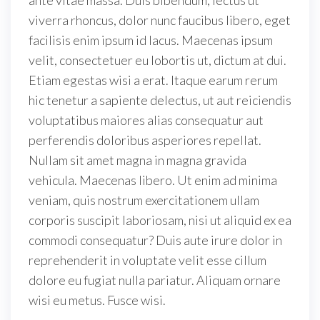
ante vitae massa. Duis bibendum, lectus ut
viverra rhoncus, dolor nunc faucibus libero, eget
facilisis enim ipsum id lacus. Maecenas ipsum
velit, consectetuer eu lobortis ut, dictum at dui.
Etiam egestas wisi a erat. Itaque earum rerum
hic tenetur a sapiente delectus, ut aut reiciendis
voluptatibus maiores alias consequatur aut
perferendis doloribus asperiores repellat.
Nullam sit amet magna in magna gravida
vehicula. Maecenas libero. Ut enim ad minima
veniam, quis nostrum exercitationem ullam
corporis suscipit laboriosam, nisi ut aliquid ex ea
commodi consequatur? Duis aute irure dolor in
reprehenderit in voluptate velit esse cillum
dolore eu fugiat nulla pariatur. Aliquam ornare
wisi eu metus. Fusce wisi.